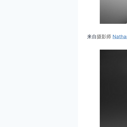
来自
摄影师
Natha