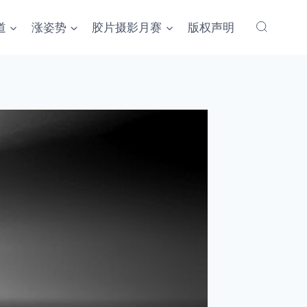
道
涨姿势
胶片摄影月赛
版权声明