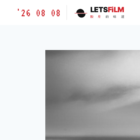
跳
胶
LETS
FiLM
'26 08 08
到
片
胶
片
的
味
道
内
的
容
味
道
LETSFILM