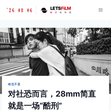
跳
胶
LETS
FiLM
'26 08 06
到
胶
片
的
味
道
片
内
的
容
味
道
LETSFILM
啥也不是
对社恐而言，28mm简直
就是一场“酷刑”