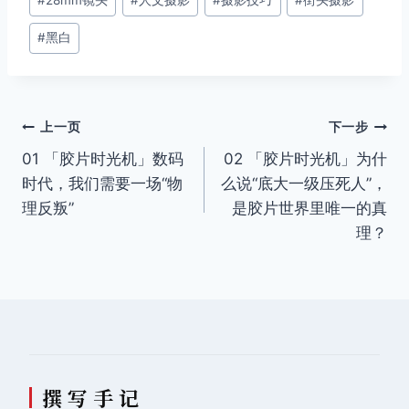
#
28mm镜头
#
人文摄影
#
摄影技巧
#
街头摄影
章
#
黑白
标
签：
文
上一页
下一步
01 「胶片时光机」数码
02 「胶片时光机」为什
章
时代，我们需要一场“物
么说“底大一级压死人”，
导
理反叛”
是胶片世界里唯一的真
理？
航
撰 写 手 记