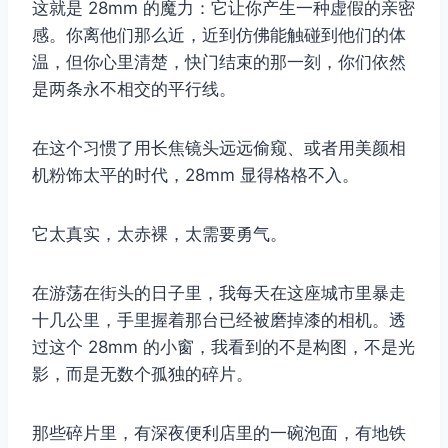
这就是 28mm 的魔力：它让你产生一种虚假的亲密
取消
搜索
感。你离他们那么近，近到仿佛能触碰到他们的体
温，但你心里清楚，快门结束的那一刻，你们依然
是两条永不相交的平行线。
在这个习惯了用长焦镜头远远偷窥、或者用美颜相
机粉饰太平的时代，28mm 显得格格不入。
它太真实，太赤裸，太需要勇气。
在游荡在街头的日子里，我每天在这座城市里暴走
十几公里，手里握着那台已经被磨掉漆的相机。透
过这个 28mm 的小窗，我看到的不是构图，不是光
影，而是无数个孤独的碎片。
那些碎片里，有深夜便利店里的一碗泡面，有地铁