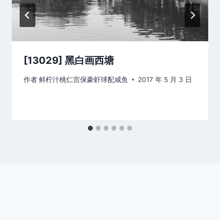
[13029] 黑白画西塘
作者
鲜柠汁桃仁宫保豪虾球配咸鱼
2017 年 5 月 3 日