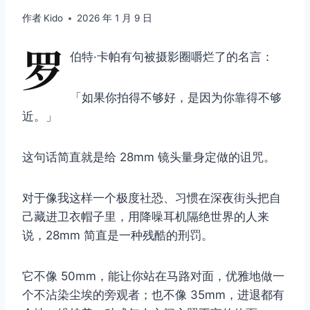
作者
Kido
2026 年 1 月 9 日
罗
伯特·卡帕有句被摄影圈嚼烂了的名言：
「如果你拍得不够好，是因为你靠得不够
近。」
这句话简直就是给 28mm 镜头量身定做的诅咒。
对于像我这样一个极度社恐、习惯在深夜街头把自
己藏进卫衣帽子里，用降噪耳机隔绝世界的人来
说，28mm 简直是一种残酷的刑罚。
它不像 50mm，能让你站在马路对面，优雅地做一
个不沾染尘埃的旁观者；也不像 35mm，进退都有