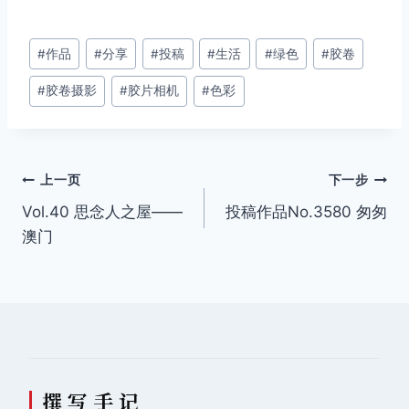
文
#
作品
#
分享
#
投稿
#
生活
#
绿色
#
胶卷
章
#
胶卷摄影
#
胶片相机
#
色彩
标
签：
文
上一页
下一步
Vol.40 思念人之屋——
投稿作品No.3580 匆匆
章
澳门
导
航
撰 写 手 记