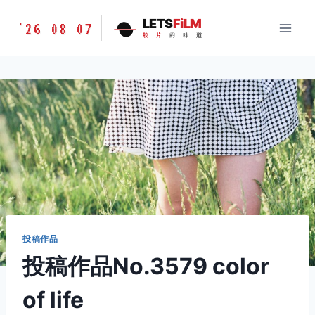
跳
胶
LETS
FiLM
'26 08 07
到
胶
片
的
味
道
片
内
的
容
味
道
LETSFILM
投稿作品
投稿作品No.3579 color
of life