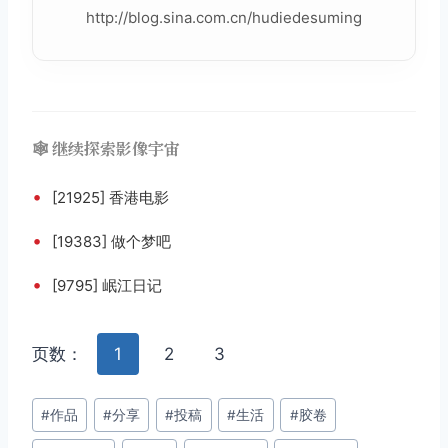
http://blog.sina.com.cn/hudiedesuming
🕸️ 继续探索影像宇宙
•
[21925] 香港电影
•
[19383] 做个梦吧
•
[9795] 岷江日记
页数：
1
2
3
文
#
作品
#
分享
#
投稿
#
生活
#
胶卷
章