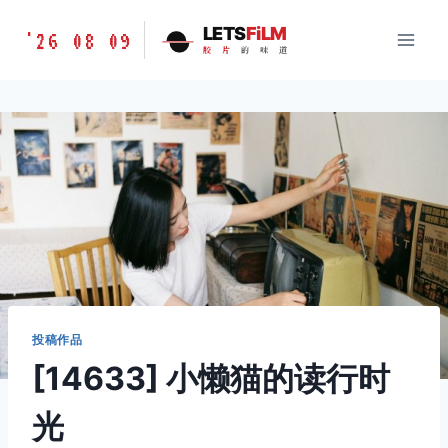
跳
胶
LETS
FiLM
'26 08 09
到
胶
片
的
味
道
片
内
的
容
味
道
LETSFILM
投稿作品
[14633] 小懒猫的读行时
光