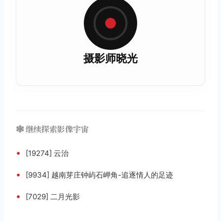
摄影师晓光
🕸️ 继续探索影像宇宙
•
[19274] 云治
•
[9934] 越南芽庄钟屿石岬角-追逐情人的足迹
•
[7029] 二月光影