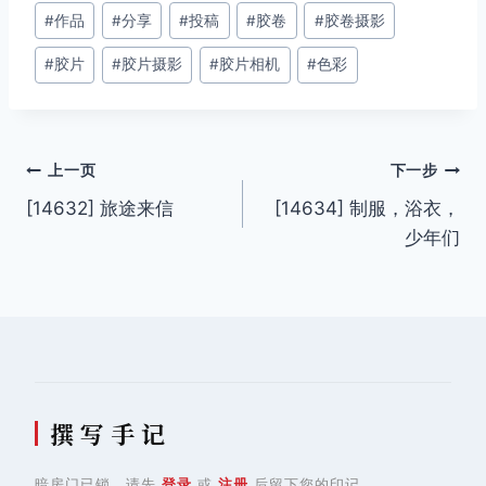
文
#
作品
#
分享
#
投稿
#
胶卷
#
胶卷摄影
章
#
胶片
#
胶片摄影
#
胶片相机
#
色彩
标
签：
文
上一页
下一步
[14632] 旅途来信
[14634] 制服，浴衣，
章
少年们
导
航
撰 写 手 记
暗房门已锁，请先
登录
或
注册
后留下您的印记。