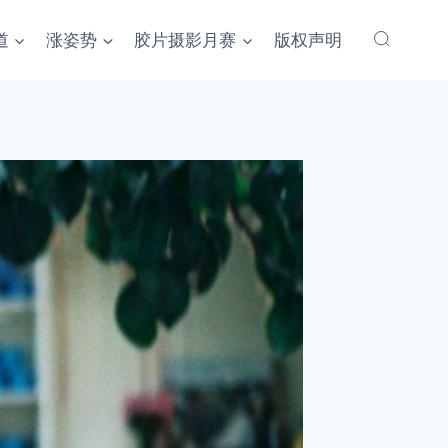
道
涨姿势
胶片摄影月赛
版权声明