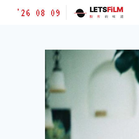
跳
胶
LETS
FiLM
'26 08 09
到
片
胶
片
的
味
道
内
的
容
味
道
LETSFILM