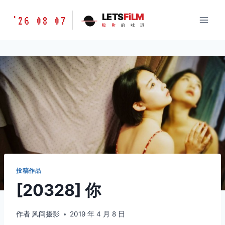
跳
胶
LETS
FiLM
'26 08 07
到
胶
片
的
味
道
片
内
的
容
味
道
LETSFILM
投稿作品
[20328] 你
作者
风间摄影
2019 年 4 月 8 日