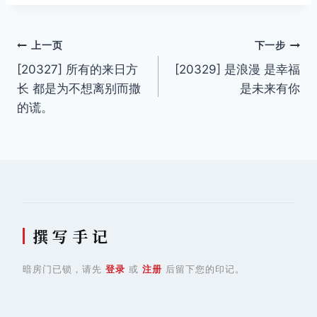
文
上一页
下一步
[20327] 所有的来日方
[20329] 是浪漫 是幸福
章
长 都是为不想离别而撒
是未来有你
导
的谎。
航
撰 写 手 记
暗房门已锁，请先
登录
或
注册
后留下您的印记。