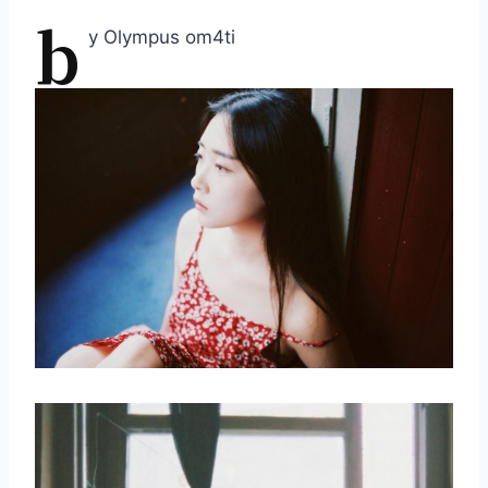
b
y Olympus om4ti