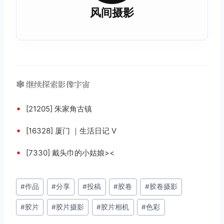
风间摄影
🕸️ 继续探索影像宇宙
•
[21205] 朱家角古镇
•
[16328] 厦门 ｜生活日记 V
•
[7330] 戴头巾的小姑娘><
文
#
作品
#
分享
#
投稿
#
胶卷
#
胶卷摄影
章
#
胶片
#
胶片摄影
#
胶片相机
#
色彩
标
签：