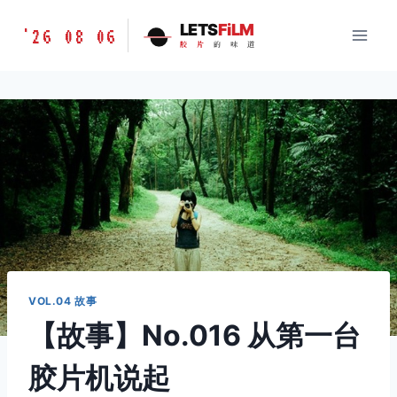
跳
胶
LETS
FiLM
'26 08 06
到
胶
片
的
味
道
片
内
的
容
味
道
LETSFILM
VOL.04 故事
【故事】No.016 从第一台
胶片机说起