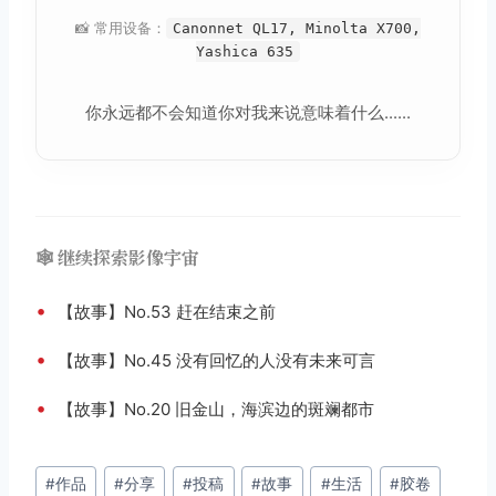
📸 常用设备：
Canonnet QL17, Minolta X700,
Yashica 635
你永远都不会知道你对我来说意味着什么......
🕸️ 继续探索影像宇宙
•
【故事】No.53 赶在结束之前
•
【故事】No.45 没有回忆的人没有未来可言
•
【故事】No.20 旧金山，海滨边的斑斓都市
文
#
作品
#
分享
#
投稿
#
故事
#
生活
#
胶卷