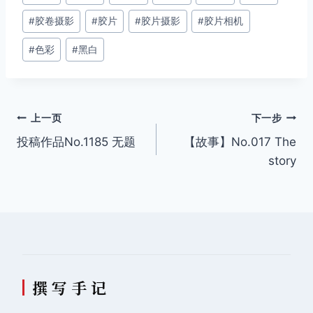
章
#
胶卷摄影
#
胶片
#
胶片摄影
#
胶片相机
标
签：
#
色彩
#
黑白
文
上一页
下一步
投稿作品No.1185 无题
【故事】No.017 The
章
story
导
航
撰 写 手 记