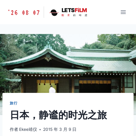
跳
胶
LETS
FiLM
'26 08 07
到
胶
片
的
味
道
片
内
的
容
味
道
LETSFILM
旅行
日本，静谧的时光之旅
作者
Ekee靖仪
2015 年 3 月 9 日