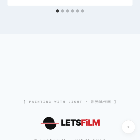
[ PAINTING WITH LIGHT · 用光线作画 ]
LETS
FiLM