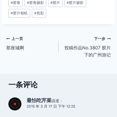
#
胶卷
#
胶卷摄影
#
胶片
#
胶片摄影
标
签：
#
胶片相机
#
色彩
文
上一页
下一步
那座城啊
投稿作品No.3807 胶片
章
下的广州游记
导
航
一条评论
最怕吃芹菜
说道：
2015 年 3 月 17 日 下午 12:25