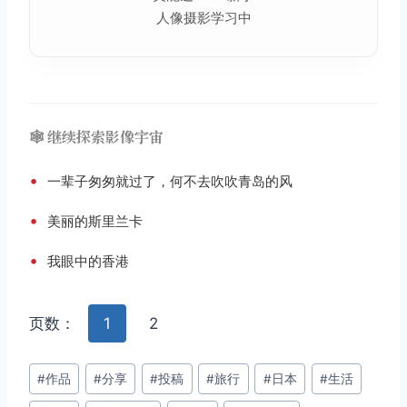
人像摄影学习中
🕸️ 继续探索影像宇宙
•
一辈子匆匆就过了，何不去吹吹青岛的风
•
美丽的斯里兰卡
•
我眼中的香港
页数：
1
2
文
#
作品
#
分享
#
投稿
#
旅行
#
日本
#
生活
章