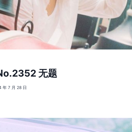
o.2352 无题
4 年 7 月 28 日