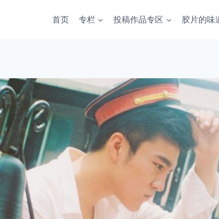
首页
专栏
投稿作品专区
胶片的味