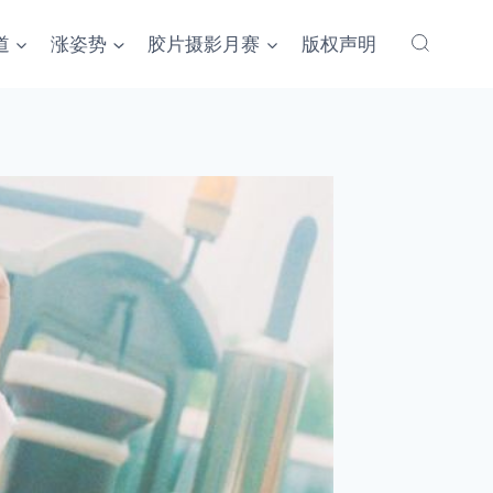
道
涨姿势
胶片摄影月赛
版权声明