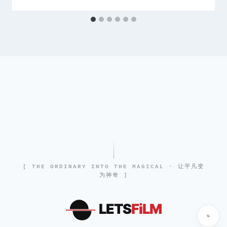
[ THE ORDINARY INTO THE MAGICAL · 让平凡变
为神奇 ]
LETS
FiLM