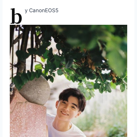
b
y CanonEOS5