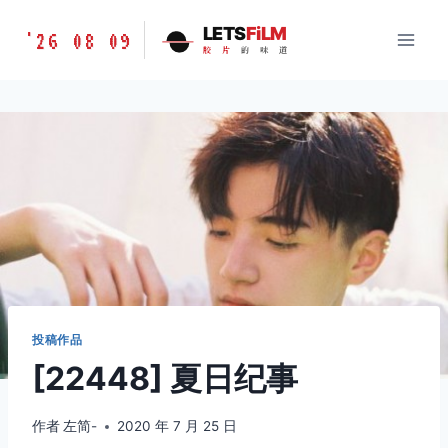
跳
胶
LETS
FiLM
'26 08 09
到
胶
片
的
味
道
片
内
的
容
味
道
LETSFILM
投稿作品
[22448] 夏日纪事
作者
左简-
2020 年 7 月 25 日