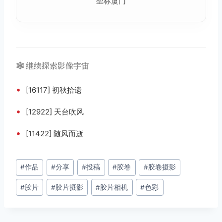
坐标厦门
🕸️ 继续探索影像宇宙
•
[16117] 初秋拾遗
•
[12922] 天台吹风
•
[11422] 随风而逝
文
#
作品
#
分享
#
投稿
#
胶卷
#
胶卷摄影
章
#
胶片
#
胶片摄影
#
胶片相机
#
色彩
标
签：