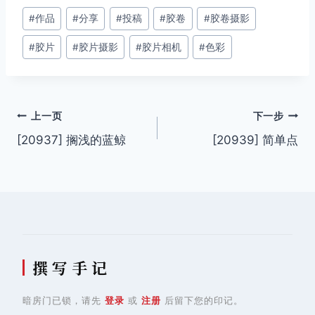
文
#
作品
#
分享
#
投稿
#
胶卷
#
胶卷摄影
章
#
胶片
#
胶片摄影
#
胶片相机
#
色彩
标
签：
文
上一页
下一步
[20937] 搁浅的蓝鲸
[20939] 简单点
章
导
航
撰 写 手 记
暗房门已锁，请先
登录
或
注册
后留下您的印记。