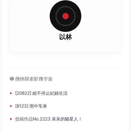
以林
🕸️ 继续探索影像宇宙
•
[20822] 絕不停止紀錄生活
•
[8123] 雨中车来
•
投稿
作品
No.2223 呆呆的貓星人！