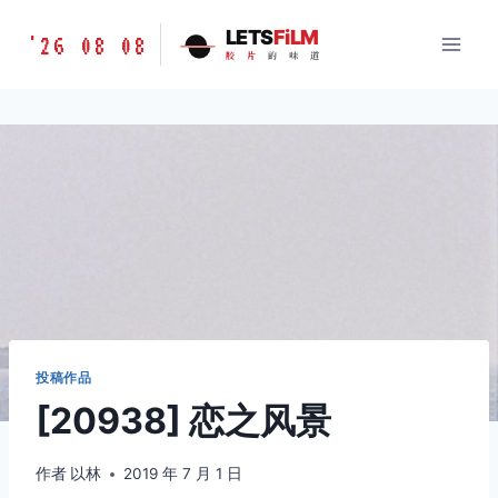
跳
胶
LETS
FiLM
'26 08 08
到
胶
片
的
味
道
片
内
的
容
味
道
LETSFILM
投稿作品
[20938] 恋之风景
作者
以林
2019 年 7 月 1 日