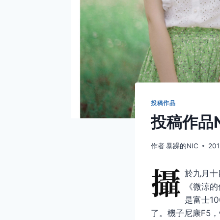
投稿作品
投稿作品N
作者
暴躁的NIC
201
攝
於九月十
《微涼的
是富士1
了。機子尼康F5，镜