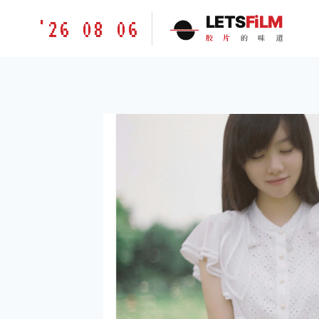
跳
胶
LETS
FiLM
'26 08 06
到
片
胶
片
的
味
道
内
的
容
味
道
LETSFILM