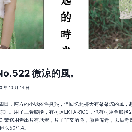
o.522 微涼的風。
3 年 10 月 14 日
四日，南方的小城依舊炎熱，但回忆起那天有微微涼的風，
你》。用了三卷膠捲，有柯達EKTAR100，也有柯達金膠捲
00 業務用卷出片有感覺，片子非常清淡，颜色偏青，以后考
头50/1.4。