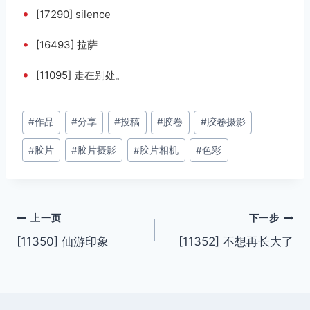
•
[17290] silence
•
[16493] 拉萨
•
[11095] 走在别处。
文
#
作品
#
分享
#
投稿
#
胶卷
#
胶卷摄影
章
#
胶片
#
胶片摄影
#
胶片相机
#
色彩
标
签：
文
上一页
下一步
[11350] 仙游印象
[11352] 不想再长大了
章
导
航