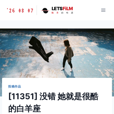
跳
胶
LETS
FiLM
'26 08 07
到
胶
片
的
味
道
片
内
的
容
味
道
LETSFILM
投稿作品
[11351] 没错 她就是很酷
的白羊座