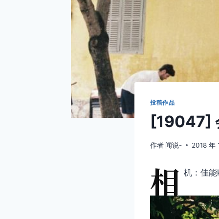
投稿作品
[19047] 
作者
闻说-
2018 年 
相
机：佳能k