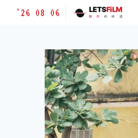
跳
胶
LETS
FiLM
'26 08 06
到
片
胶
片
的
味
道
内
的
容
味
道
LETSFILM