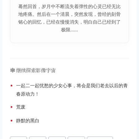
蓦然回首，岁月中不断流失着弹性的心灵已经无比
地疼痛。然后在一个清晨，突然发现，曾经的刻骨
铭心的回忆，已经在慢慢消失，明白自己已经到了
极限……
🕸️ 继续探索影像宇宙
•
一起二一起忧愁的少女心事，将会是我们老去以后的青
春原动力！
•
荒废
•
静默的黑白
文