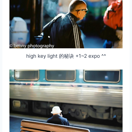
high key light 的秘诀 +1~2 expo ^^