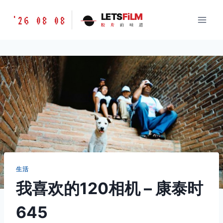
跳
胶
LETS
FiLM
'26 08 08
到
胶
片
的
味
道
片
内
的
容
味
道
LETSFILM
生活
我喜欢的120相机 – 康泰时
645