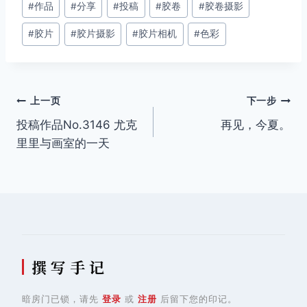
#
作品
#
分享
#
投稿
#
胶卷
#
胶卷摄影
章
#
胶片
#
胶片摄影
#
胶片相机
#
色彩
标
签：
文
上一页
下一步
投稿作品No.3146 尤克
再见，今夏。
章
里里与画室的一天
导
航
撰 写 手 记
暗房门已锁，请先
登录
或
注册
后留下您的印记。