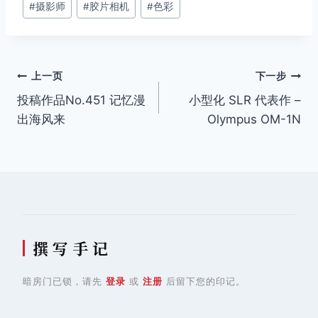
#
摄影师
#
胶片相机
#
色彩
章
标
签：
文
上一页
下一步
投稿作品No.451 记忆漫
小型化 SLR 代表作 –
章
出海风来
Olympus OM-1N
导
航
撰 写 手 记
暗房门已锁，请先
登录
或
注册
后留下您的印记。