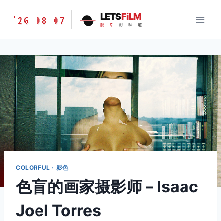
跳
胶
LETS
FiLM
'26 08 07
到
胶
片
的
味
道
片
内
的
容
味
道
LETSFILM
COLORFUL · 影色
色盲的画家摄影师 – Isaac
Joel Torres