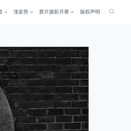
道
涨姿势
胶片摄影月赛
版权声明