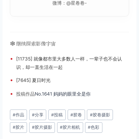
微博：@星卷卷-
🕸️ 继续探索影像宇宙
•
[11735] 就像都市里大多数人一样，一辈子也不会认
识，却一直生活在一起
•
[7645] 夏日时光
•
投稿
作品
No.1641 妈妈的眼里全是你
文
#
作品
#
分享
#
投稿
#
胶卷
#
胶卷摄影
章
#
胶片
#
胶片摄影
#
胶片相机
#
色彩
标
签：