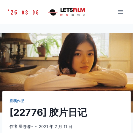
跳
胶
LETS
FiLM
'26 08 06
到
胶
片
的
味
道
片
内
的
容
味
道
LETSFILM
投稿作品
[22776] 胶片日记
作者
星卷卷-
2021 年 2 月 11 日