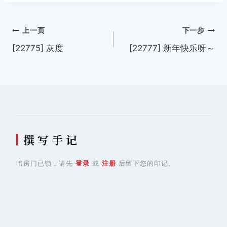
文
上一页
下一步
[22775] 灰度
[22777] 新年快乐呀～
章
导
航
撰 写 手 记
暗房门已锁，请先
登录
或
注册
后留下您的印记。