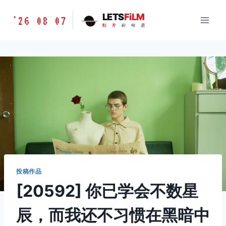
跳
胶
LETS
FiLM
'26 08 07
到
胶
片
的
味
道
片
内
的
容
味
道
LETSFILM
投稿作品
[20592] 你已学会不数星
辰，而我还不习惯在黑暗中