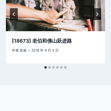
[18673] 老伯和佛山跃进路
作者
良俊
2018 年 9 月 3 日