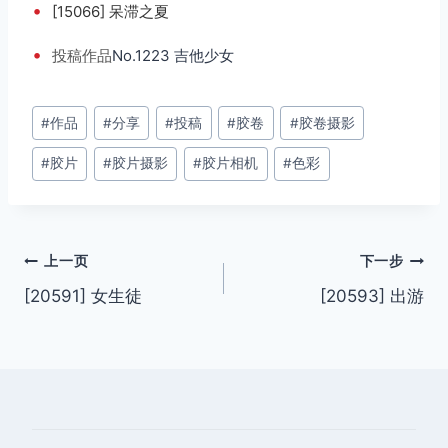
•
[15066] 呆滞之夏
•
投稿
作品
No.1223 吉他少女
文
#
作品
#
分享
#
投稿
#
胶卷
#
胶卷摄影
章
#
胶片
#
胶片摄影
#
胶片相机
#
色彩
标
签：
文
上一页
下一步
[20591] 女生徒
[20593] 出游
章
导
航