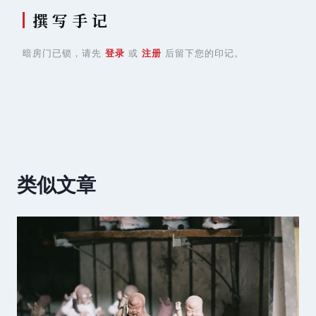
撰 写 手 记
暗房门已锁，请先
登录
或
注册
后留下您的印记。
类似文章