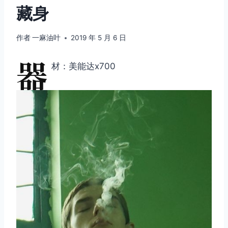
藏身
作者
一麻油叶
2019 年 5 月 6 日
器
材：美能达x700