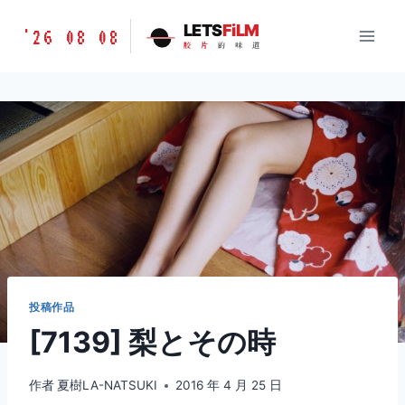
跳
胶
LETS
FiLM
'26 08 08
到
胶
片
的
味
道
片
内
的
容
味
道
LETSFILM
投稿作品
[7139] 梨とその時
作者
夏樹LA-NATSUKI
2016 年 4 月 25 日