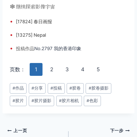
🕸️ 继续探索影像宇宙
•
[17824] 春日画报
•
[13275] Nepal
•
投稿
作品
No.2797 我的香港印象
页数：
1
2
3
4
5
文
#
作品
#
分享
#
投稿
#
胶卷
#
胶卷摄影
章
#
胶片
#
胶片摄影
#
胶片相机
#
色彩
标
签：
文
上一页
下一步