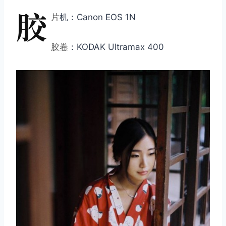
胶
片
机：Canon EOS 1N
胶卷
：KODAK Ultramax 400