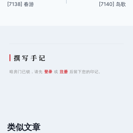
[7138] 春游
[7140] 岛歌
章
导
航
撰 写 手 记
暗房门已锁，请先
登录
或
注册
后留下您的印记。
类似文章