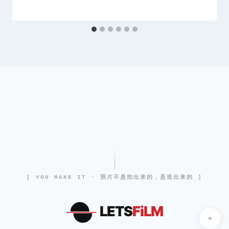
[ YOU MAKE IT · 照片不是拍出来的，是造出来的 ]
LETS
FiLM