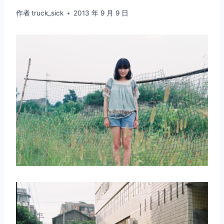
作者
truck_sick
2013 年 9 月 9 日