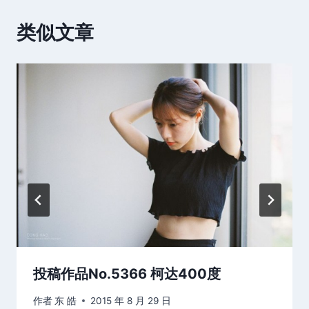
类似文章
投稿作品No.5366 柯达400度
作者
东 皓
2015 年 8 月 29 日