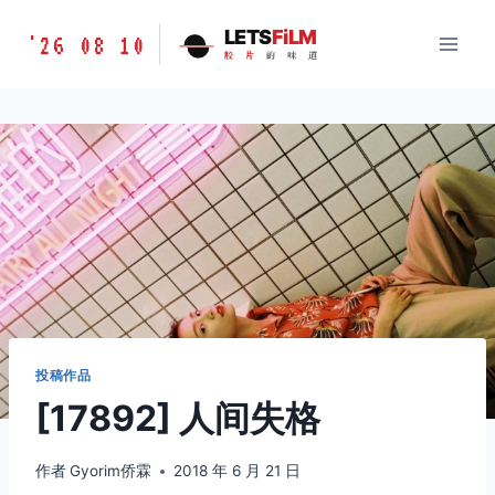
跳
胶
LETS
FiLM
'26 08 10
到
胶
片
的
味
道
片
内
的
容
味
道
LETSFILM
投稿作品
[17892] 人间失格
作者
Gyorim侨霖
2018 年 6 月 21 日