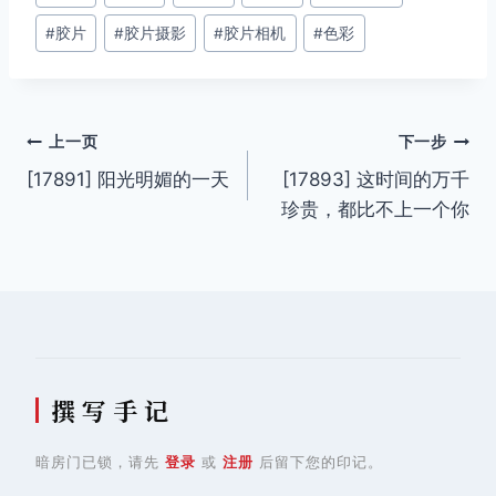
章
#
胶片
#
胶片摄影
#
胶片相机
#
色彩
标
签：
文
上一页
下一步
[17891] 阳光明媚的一天
[17893] 这时间的万千
章
珍贵，都比不上一个你
导
航
撰 写 手 记
暗房门已锁，请先
登录
或
注册
后留下您的印记。