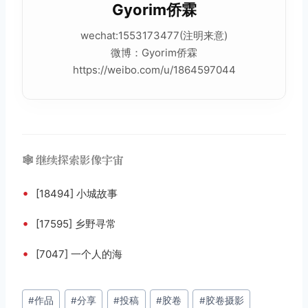
Gyorim侨霖
wechat:1553173477(注明来意)
微博：Gyorim侨霖
https://weibo.com/u/1864597044
🕸️ 继续探索影像宇宙
•
[18494] 小城故事
•
[17595] 乡野寻常
•
[7047] 一个人的海
文
#
作品
#
分享
#
投稿
#
胶卷
#
胶卷摄影