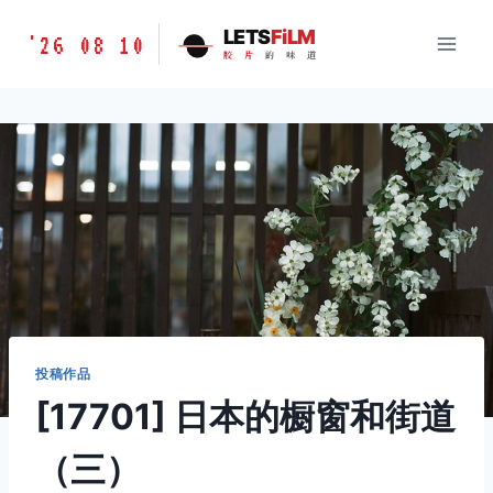
跳
胶
LETS
FiLM
'26 08 10
到
胶
片
的
味
道
片
内
的
容
味
道
LETSFILM
投稿作品
[17701] 日本的橱窗和街道
（三）