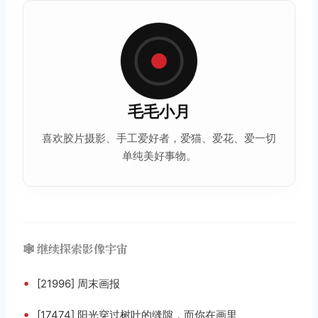
毛毛小月
喜欢
胶片摄影
、手工爱好者，爱猫、爱花、爱一切
单纯美好事物。
🕸️ 继续探索影像宇宙
•
[21996] 周末画报
•
[17474] 阳光穿过树叶的缝隙，而你在画里