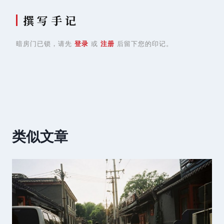
撰 写 手 记
暗房门已锁，请先
登录
或
注册
后留下您的印记。
类似文章