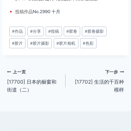
•
投稿
作品
No.2990 十月
文
#
作品
#
分享
#
投稿
#
胶卷
#
胶卷摄影
章
#
胶片
#
胶片摄影
#
胶片相机
#
色彩
标
签：
文
上一页
下一步
[17700] 日本的橱窗和
[17702] 生活的千百种
章
街道（二）
模样
导
航