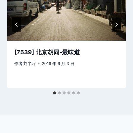
[7539] 北京胡同-最味道
作者
刘半斤
2016 年 6 月 3 日