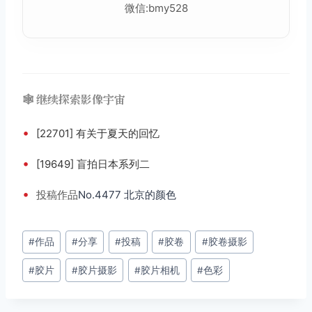
微信:bmy528
🕸️ 继续探索影像宇宙
•
[22701] 有关于夏天的回忆
•
[19649] 盲拍日本系列二
•
投稿
作品
No.4477 北京的颜色
文
#
作品
#
分享
#
投稿
#
胶卷
#
胶卷摄影
章
#
胶片
#
胶片摄影
#
胶片相机
#
色彩
标
签：