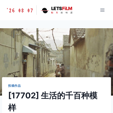
跳
胶
LETS
FiLM
'26 08 07
到
胶
片
的
味
道
片
内
的
容
味
道
LETSFILM
投稿作品
[17702] 生活的千百种模
样