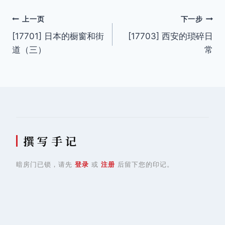
文
上一页
下一步
[17701] 日本的橱窗和街
[17703] 西安的琐碎日
章
道（三）
常
导
航
撰 写 手 记
暗房门已锁，请先
登录
或
注册
后留下您的印记。