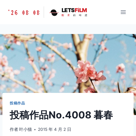
跳
胶
LETS
FiLM
'26 08 08
到
胶
片
的
味
道
片
内
的
容
味
道
LETSFILM
投稿作品
投稿作品No.4008 暮春
作者
叶小猫
2015 年 4 月 2 日