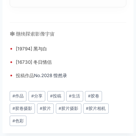
🕸️ 继续探索影像宇宙
•
[19794] 黑与白
•
[16730] 冬日情侣
•
投稿
作品
No.2028 惶然录
文
#
作品
#
分享
#
投稿
#
生活
#
胶卷
章
#
胶卷摄影
#
胶片
#
胶片摄影
#
胶片相机
标
签：
#
色彩