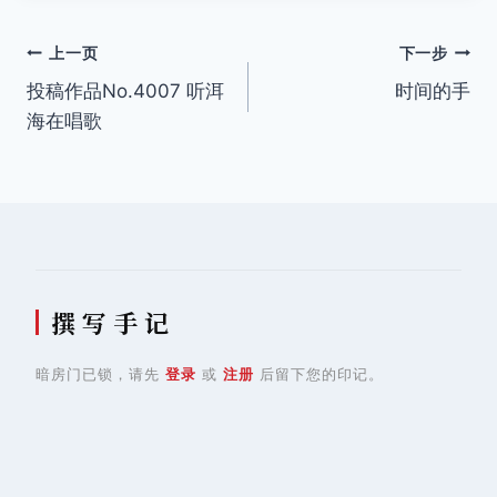
文
上一页
下一步
投稿作品No.4007 听洱
时间的手
章
海在唱歌
导
航
撰 写 手 记
暗房门已锁，请先
登录
或
注册
后留下您的印记。