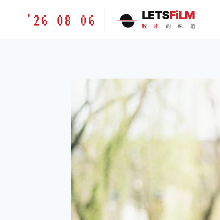
跳
胶
LETS
FiLM
'26 08 06
到
片
胶
片
的
味
道
内
的
容
味
道
LETSFILM