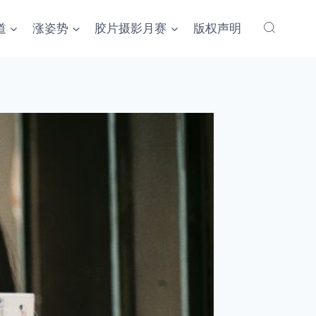
道
涨姿势
胶片摄影月赛
版权声明