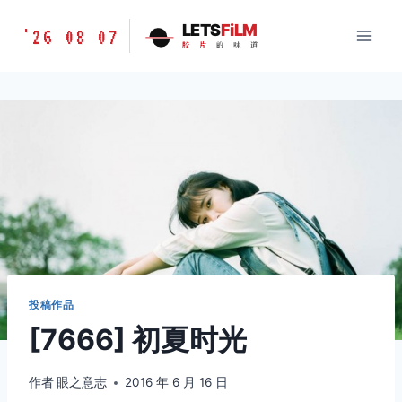
跳
胶
LETS
FiLM
'26 08 07
到
胶
片
的
味
道
片
内
的
容
味
道
LETSFILM
投稿作品
[7666] 初夏时光
作者
眼之意志
2016 年 6 月 16 日