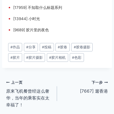
•
[17959] 不知取什么标题系列
•
[13944] 小时光
•
[9689] 胶片里的夜色
文
#
作品
#
分享
#
投稿
#
胶卷
#
胶卷摄影
章
#
胶片
#
胶片摄影
#
胶片相机
#
色彩
标
签：
文
上一页
下一步
原来飞机餐曾经这么奢
[7667] 遛香港
章
华，当年的乘客实在太
导
幸福了！