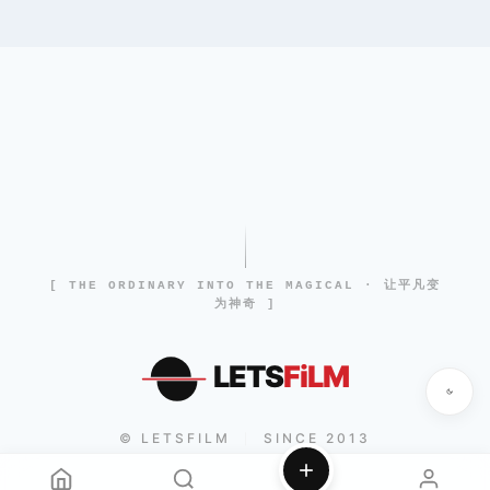
[ THE ORDINARY INTO THE MAGICAL · 让平凡变
为神奇 ]
LETS
FiLM
© LETSFILM
SINCE 2013
|