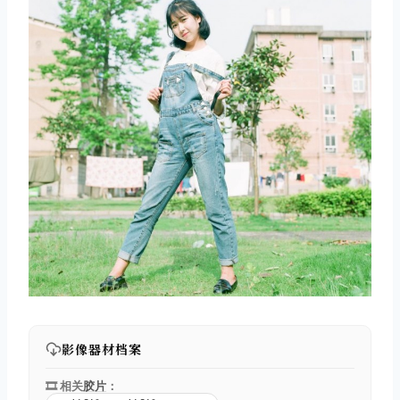
影像器材档案
🎞️ 相关
胶片
：