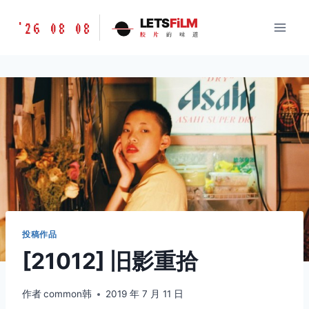
跳
胶
LETS
FiLM
'26 08 08
到
胶
片
的
味
道
片
内
的
容
味
道
LETSFILM
投稿作品
[21012] 旧影重拾
作者
common韩
2019 年 7 月 11 日