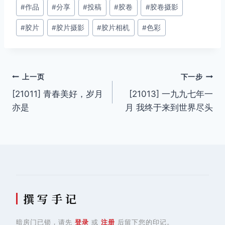
文
#
作品
#
分享
#
投稿
#
胶卷
#
胶卷摄影
章
#
胶片
#
胶片摄影
#
胶片相机
#
色彩
标
签：
文
上一页
下一步
[21011] 青春美好，岁月
[21013] 一九九七年一
章
亦是
月 我终于来到世界尽头
导
航
撰 写 手 记
暗房门已锁，请先
登录
或
注册
后留下您的印记。