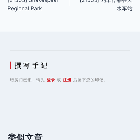
[21333] Shakespear
[21335] 列车停靠在天
章
Regional Park
水车站
导
航
撰 写 手 记
暗房门已锁，请先
登录
或
注册
后留下您的印记。
类似文章