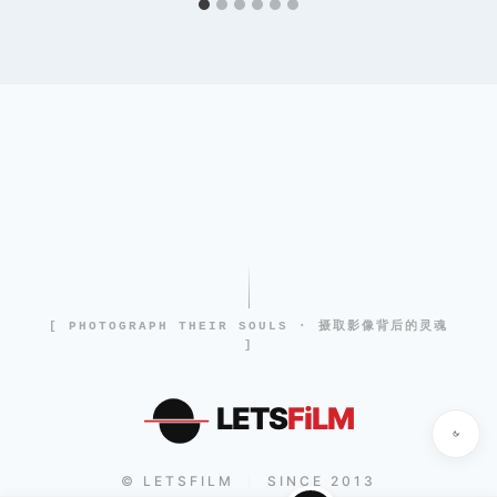
[ PHOTOGRAPH THEIR SOULS · 摄取影像背后的灵魂
]
LETS
FiLM
© LETSFILM
SINCE 2013
|