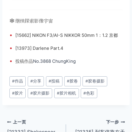
🕸️ 继续探索影像宇宙
•
[15662] NIKON F3/AI-S NIKKOR 50mm 1：1.2 京都
•
[13973] Darlene Part.4
•
投稿
作品
No.3868 ChungKing
文
#
作品
#
分享
#
投稿
#
胶卷
#
胶卷摄影
章
#
胶片
#
胶片摄影
#
胶片相机
#
色彩
标
签：
文
上一页
下一步