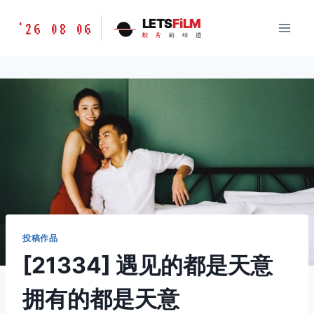
跳
胶
LETS
FiLM
'26 08 06
到
胶
片
的
味
道
片
内
的
容
味
道
LETSFILM
投稿作品
[21334] 遇见的都是天意
拥有的都是天意