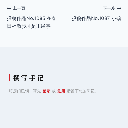
文
上一页
下一步
投稿作品No.1085 在春
投稿作品No.1087 小镇
章
日社散步才是正经事
导
航
撰 写 手 记
暗房门已锁，请先
登录
或
注册
后留下您的印记。