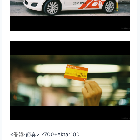
取消
搜索
<
香港
·節奏> x700+ektar100