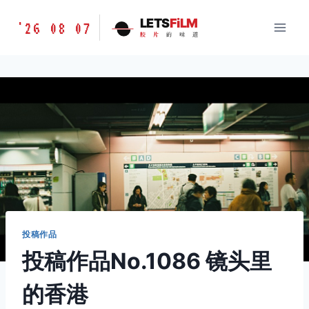
跳
胶
LETS
FiLM
'26 08 07
到
胶
片
的
味
道
片
内
的
容
味
道
LETSFILM
投稿作品
投稿作品No.1086 镜头里
的香港