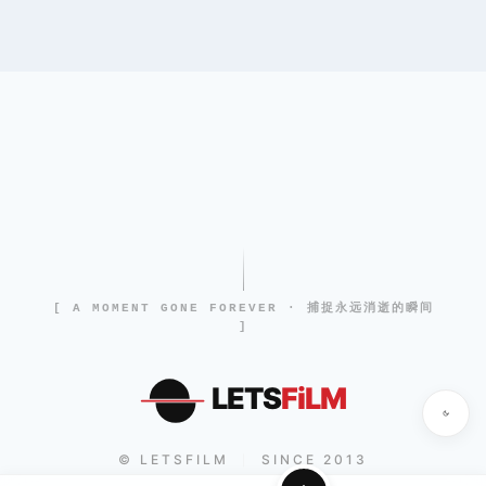
[ A MOMENT GONE FOREVER · 捕捉永远消逝的瞬间
]
LETS
FiLM
© LETSFILM
SINCE 2013
|