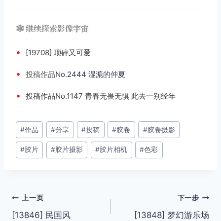
🕸️ 继续探索影像宇宙
•
[19708] 琐碎又可爱
•
投稿
作品
No.2444 湿漉的仲夏
•
投稿作品No.1147 青春无畏无惧 此去一别经年
文
#
作品
#
分享
#
投稿
#
胶卷
#
胶卷摄影
章
#
胶片
#
胶片摄影
#
胶片相机
#
色彩
标
签：
文
上一页
下一步
[13846] 民国风
[13848] 梦幻游乐场