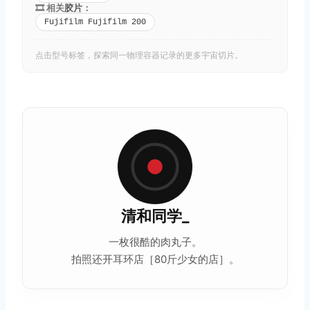
🎞️ 相关
胶片
：
Fujifilm Fujifilm 200
点击型号标签，探索同一物理容器记录的更多宇宙切片。
清和同学_
一枚很酷的肉丸子。
拍照还开耳环店［80斤少女的店］。