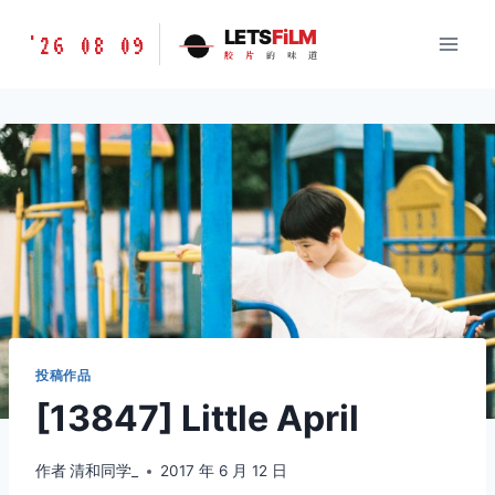
跳
胶
LETS
FiLM
'26 08 09
到
胶
片
的
味
道
片
内
的
容
味
道
LETSFILM
投稿作品
[13847] Little April
作者
清和同学_
2017 年 6 月 12 日