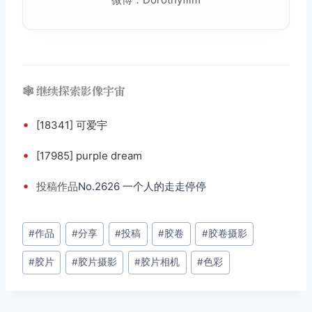
🕸️ 继续探索影像宇宙
•
[18341] 可爱宇
•
[17985] purple dream
•
投稿
作品
No.2626 一个人的走走停停
文
#
作品
#
分享
#
投稿
#
胶卷
#
胶卷摄影
章
#
胶片
#
胶片摄影
#
胶片相机
#
色彩
标
签：