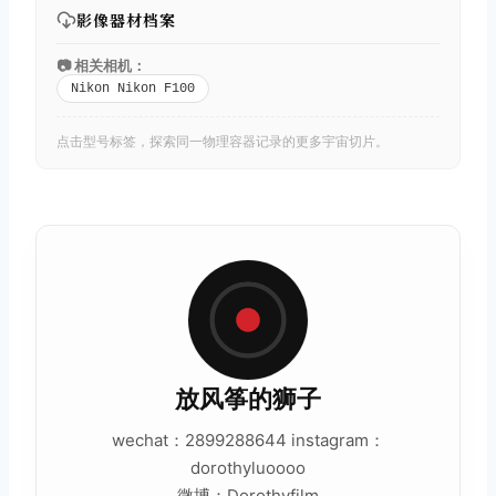
影像器材档案
📷 相关相机：
Nikon Nikon F100
点击型号标签，探索同一物理容器记录的更多宇宙切片。
放风筝的狮子
wechat：2899288644 instagram：
dorothyluoooo
微博：Dorothyfilm