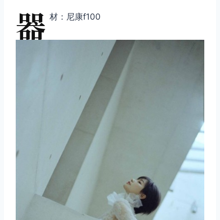
器
材：尼康f100