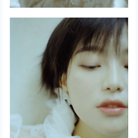
取消
搜索