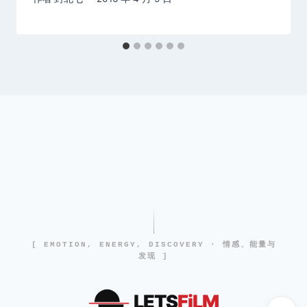
[ EMOTION, ENERGY, DISCOVERY · 情感、能量与
发现 ]
LETS
FiLM