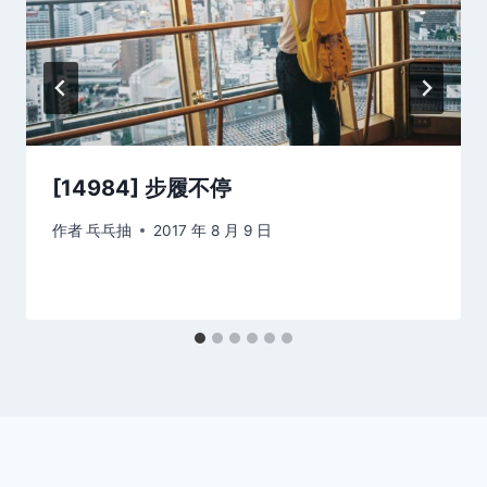
[14984] 步履不停
作者
乓乓抽
2017 年 8 月 9 日