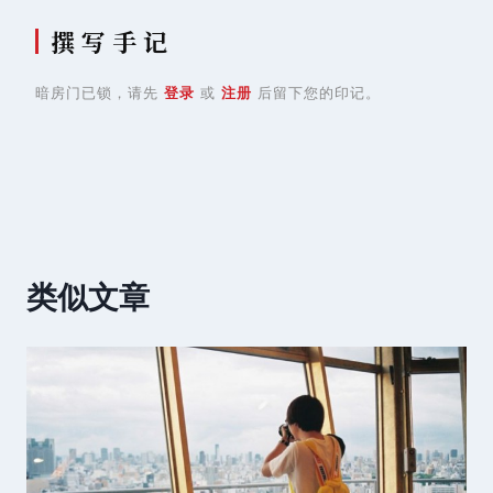
撰 写 手 记
暗房门已锁，请先
登录
或
注册
后留下您的印记。
类似文章