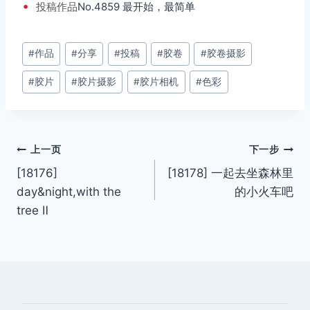
•
投稿
作品
No.4859 最开始，最简单
文
#
作品
#
分享
#
投稿
#
胶卷
#
胶卷摄影
章
#
胶片
#
胶片摄影
#
胶片相机
#
色彩
标
签：
文
上一页
下一步
[18176]
[18178] 一起去坐森林里
章
day&night,with the
的小火车吧
导
tree Ⅱ
航