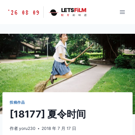
跳
胶
LETS
FiLM
'26 08 09
到
胶
片
的
味
道
片
内
的
容
味
道
LETSFILM
投稿作品
[18177] 夏令时间
作者
yoru230
2018 年 7 月 17 日