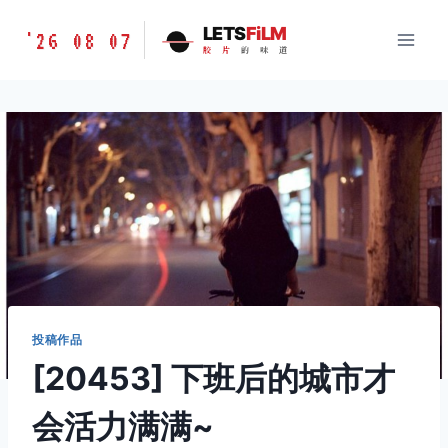
跳
胶
LETS
FiLM
'26 08 07
到
胶
片
的
味
道
片
内
的
容
味
道
LETSFILM
投稿作品
[20453] 下班后的城市才
会活力满满~