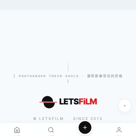
[ PHOTOGRAPH THEIR SOULS · 摄取影像背后的灵魂
]
LETS
FiLM
© LETSFILM
SINCE 2013
|