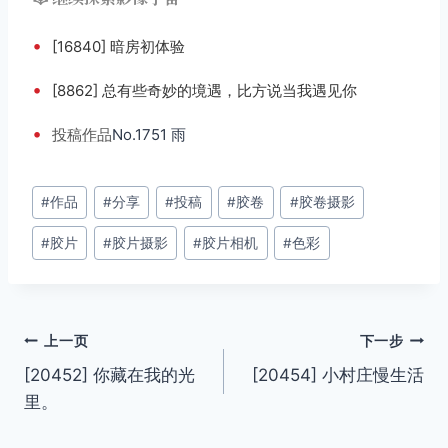
•
[16840] 暗房初体验
•
[8862] 总有些奇妙的境遇，比方说当我遇见你
•
投稿
作品
No.1751 雨
文
#
作品
#
分享
#
投稿
#
胶卷
#
胶卷摄影
章
#
胶片
#
胶片摄影
#
胶片相机
#
色彩
标
签：
文
上一页
下一步
[20452] 你藏在我的光
[20454] 小村庄慢生活
章
里。
导