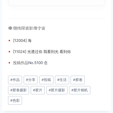
🕸️ 继续探索影像宇宙
•
[12004] 海
•
[11024] 光透过你 我看到光 看到你
•
投稿
作品
No.5100 念
文
#
作品
#
分享
#
投稿
#
生活
#
胶卷
章
#
胶卷摄影
#
胶片
#
胶片摄影
#
胶片相机
标
签：
#
色彩