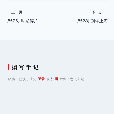
文
上一页
下一步
[8526] 时光碎片
[8528] 别样上海
章
导
航
撰 写 手 记
暗房门已锁，请先
登录
或
注册
后留下您的印记。