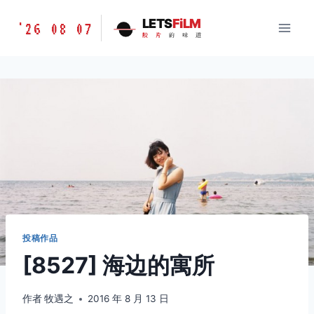
跳
胶
LETS
FiLM
'26 08 07
到
胶
片
的
味
道
片
内
的
容
味
道
LETSFILM
投稿作品
[8527] 海边的寓所
作者
牧遇之
2016 年 8 月 13 日