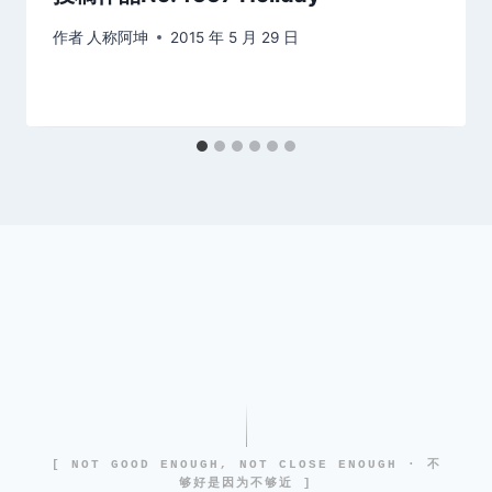
作者
人称阿坤
2015 年 5 月 29 日
[ NOT GOOD ENOUGH, NOT CLOSE ENOUGH · 不
够好是因为不够近 ]