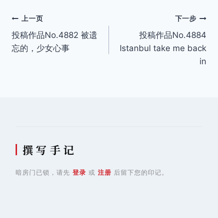
文
上一页
下一步
投稿作品No.4882 被遗
投稿作品No.4884
章
忘的，少女心事
Istanbul take me back
导
in
航
撰 写 手 记
暗房门已锁，请先
登录
或
注册
后留下您的印记。