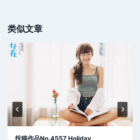
类似文章
投稿作品No.4557 Holiday