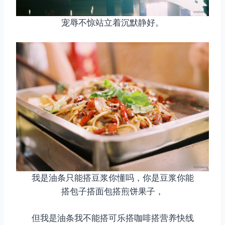
宠辱不惊站立着沉默静好。
我是油条只能搭豆浆你懂吗，你是豆浆你能
搭包子搭面包搭煎饼果子，
但我是油条我不能搭可乐搭咖啡搭营养快线