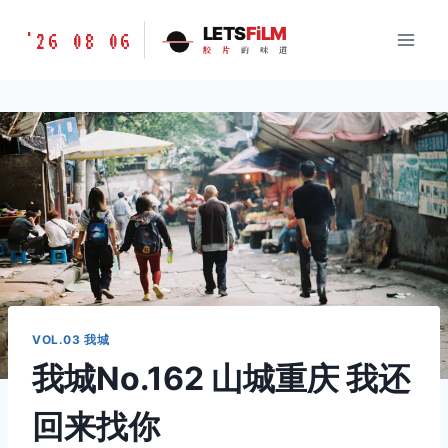
跳
胶
LETS
FiLM
'26 08 06
到
胶
片
的
味
道
片
内
的
容
味
道
LETSFILM
VOL.03 我城
我城No.162 山城重庆 我还
回来找你