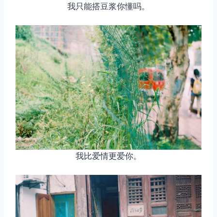
我只能搭豆浆你懂吗。
取消
搜索
我比爱情更爱你。