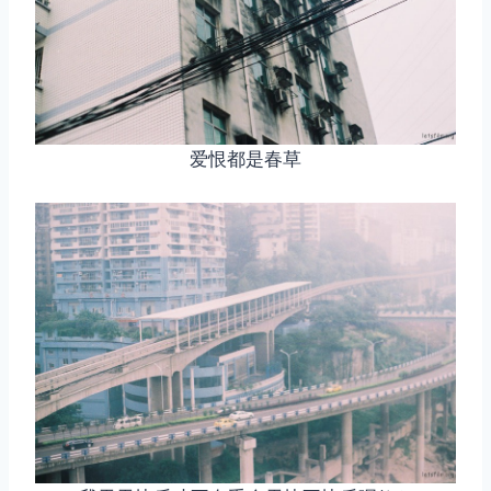
爱恨都是春草