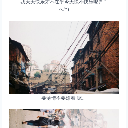
我天天快乐才不在乎今天快不快乐呢(*｀
へ′*)
要薄情不要难看 嗯。