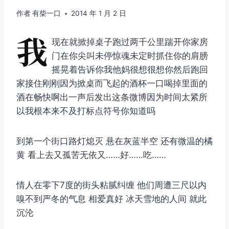
作者
有柴一口
2014 年 1 月 2 日
我
现在就掀掉桌子跑过两千公里踹开你家房
门在你尖叫未停惊魂未定时抓住你的肩膀
摇晃着告诉你我他妈很想很想你然后跑回
家接住刚刚因为掀桌而飞起的酒杯一口喝掉里面的
酒在畅快啊出一声后发出这条微博因为时间太紧所
以我根本来不及打标点符号你知道吗
到第一个街口路灯熄灭 悬在灰蓝半空 还有微温的橘
黄 看上去又孤苦无依又……好……吃……
情人在零下7度的街头粘腻纠缠 他们周遭三尺以内
嗅不到严冬的气息 相爱真好 冰天雪地的人间 就此
沉沦