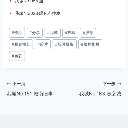
•
我城No.058 渡
•
我城No.028 暖色布拉格
文
#
作品
#
分享
#
我城
#
投稿
#
胶卷
章
#
胶卷摄影
#
胶片
#
胶片摄影
#
胶片相机
标
签：
#
色彩
文
上一页
下一步
我城No.161 城南旧事
我城No.163 春之城
章
导
航