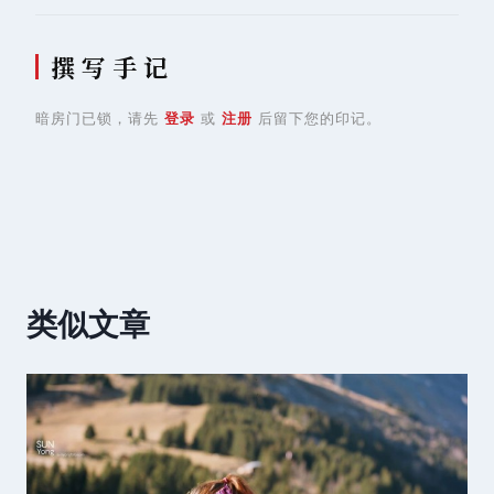
撰 写 手 记
暗房门已锁，请先
登录
或
注册
后留下您的印记。
类似文章