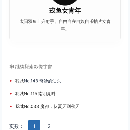
戎鱼女青年
太阳双鱼上升射手。自由自在自娱自乐拍片女青
年。
🕸️ 继续探索影像宇宙
•
我城
No.148 奇妙的汕头
•
我城No.115 南明湖畔
•
我城No.033 魔都，从夏天到秋天
页数：
1
2