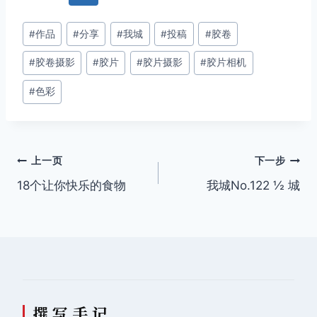
文
#
作品
#
分享
#
我城
#
投稿
#
胶卷
章
#
胶卷摄影
#
胶片
#
胶片摄影
#
胶片相机
标
签：
#
色彩
文
上一页
下一步
18个让你快乐的食物
我城No.122 ½ 城
章
导
航
撰 写 手 记