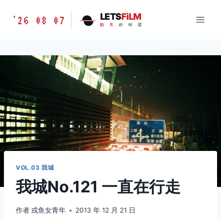
跳
胶
LETS
FiLM
'26 08 07
到
胶
片
的
味
道
片
内
的
容
味
道
LETSFILM
VOL.03 我城
我城No.121 一直在行走
作者
戎鱼女青年
2013 年 12 月 21 日