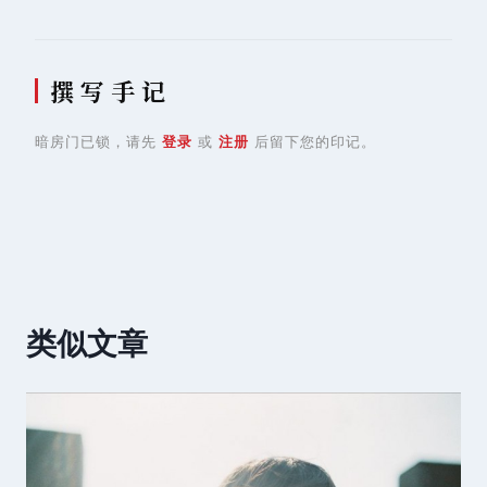
撰 写 手 记
暗房门已锁，请先
登录
或
注册
后留下您的印记。
类似文章