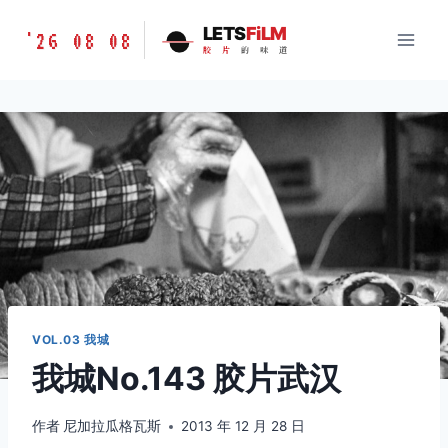
跳
胶
LETS
FiLM
'26 08 08
到
胶
片
的
味
道
片
内
的
容
味
道
LETSFILM
VOL.03 我城
我城No.143 胶片武汉
作者
尼加拉瓜格瓦斯
2013 年 12 月 28 日