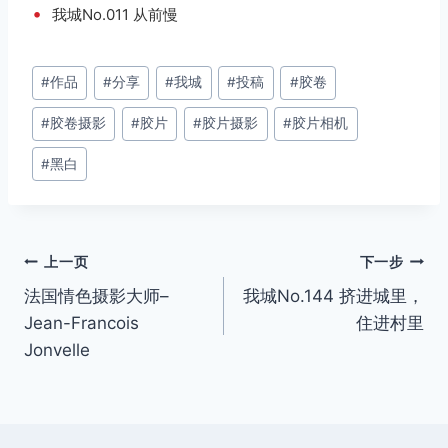
•
我城No.011 从前慢
文
#
作品
#
分享
#
我城
#
投稿
#
胶卷
章
#
胶卷摄影
#
胶片
#
胶片摄影
#
胶片相机
标
签：
#
黑白
文
上一页
下一步
法国情色摄影大师–
我城No.144 挤进城里，
章
Jean-Francois
住进村里
导
Jonvelle
航