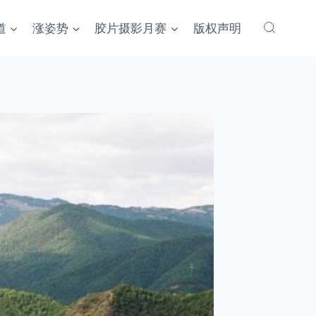
道
涨姿势
胶片摄影月赛
版权声明