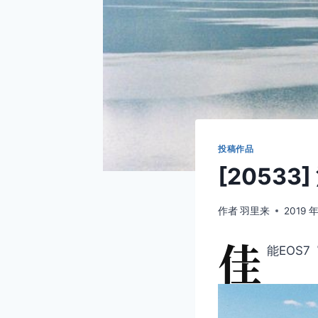
投稿作品
[2053
作者
羽里来
2019 年
佳
能EOS7