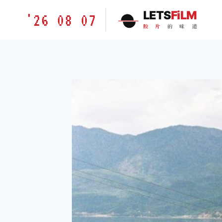
跳
胶
LETS
FiLM
'26 08 07
到
片
胶
片
的
味
道
内
的
容
味
道
LETSFILM