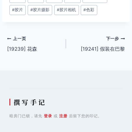
章
#
胶片
#
胶片摄影
#
胶片相机
#
色彩
标
签：
文
上一页
下一步
[19239] 花森
[19241] 假装在巴黎
章
导
航
撰 写 手 记
暗房门已锁，请先
登录
或
注册
后留下您的印记。