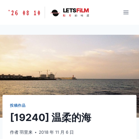
跳
胶
LETS
FiLM
'26 08 10
到
胶
片
的
味
道
片
内
的
容
味
道
LETSFILM
投稿作品
[19240] 温柔的海
作者
羽里来
2018 年 11 月 6 日