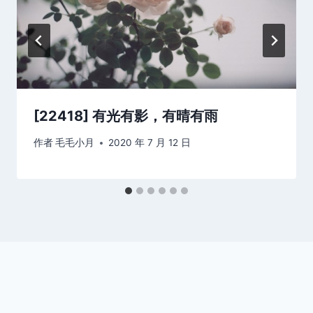
[22418] 有光有影，有晴有雨
作者
毛毛小月
2020 年 7 月 12 日