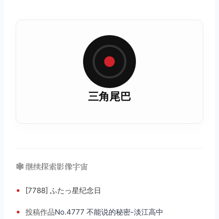
取消
搜索
三角尾巴
🕸️ 继续探索影像宇宙
•
[7788] ふたっ星纪念日
•
投稿
作品
No.4777 不能说的秘密-淡江高中