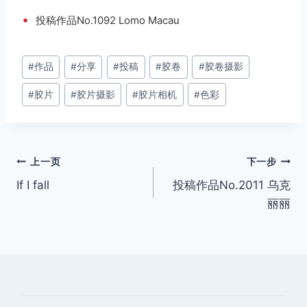
•
投稿作品No.1092 Lomo Macau
文
#
作品
#
分享
#
投稿
#
胶卷
#
胶卷摄影
章
#
胶片
#
胶片摄影
#
胶片相机
#
色彩
标
签：
文
上一页
下一步
If I fall
投稿作品No.2011 乌克
章
丽丽
导
航