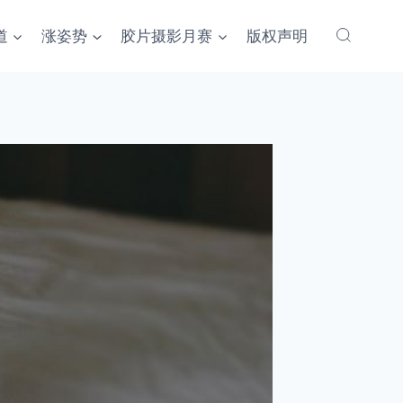
道
涨姿势
胶片摄影月赛
版权声明