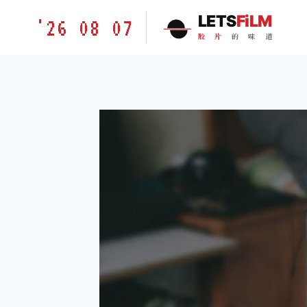
跳
胶
LETS
FiLM
'26 08 07
到
片
胶
片
的
味
道
内
的
容
味
道
LETSFILM