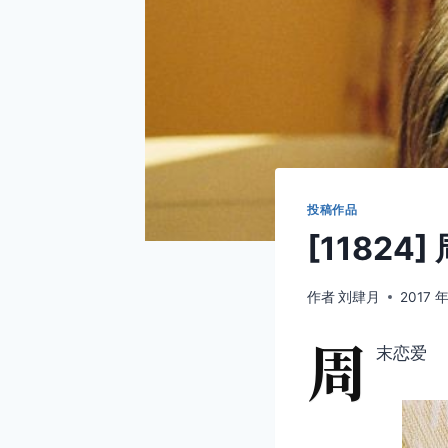
投稿作品
[11824
作者
刘肆月
2017 年
周
末恋爱