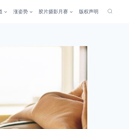
道
涨姿势
胶片摄影月赛
版权声明