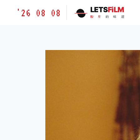
跳
胶
LETS
FiLM
'26 08 08
到
片
胶
片
的
味
道
内
的
容
味
道
LETSFILM