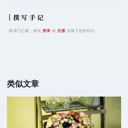
撰 写 手 记
暗房门已锁，请先
登录
或
注册
后留下您的印记。
类似文章