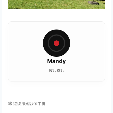
取消
搜索
Mandy
胶片摄影
🕸️ 继续探索影像宇宙