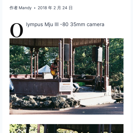
作者
Mandy
2018 年 2 月 24 日
O
lympus Mju Ⅲ -80 35mm camera