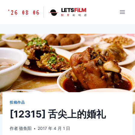
跳
胶
LETS
FiLM
'26 08 06
到
胶
片
的
味
道
片
内
的
容
味
道
LETSFILM
投稿作品
[12315] 舌尖上的婚礼
作者
骆鱼阳
2017 年 4 月 1 日