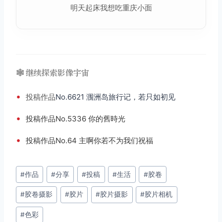
明天起床我想吃重庆小面
🕸️ 继续探索影像宇宙
•
投稿
作品
No.6621 涠洲岛旅行记，若只如初见
•
投稿作品No.5336 你的舊時光
•
投稿作品No.64 主啊你若不为我们祝福
文
#
作品
#
分享
#
投稿
#
生活
#
胶卷
章
#
胶卷摄影
#
胶片
#
胶片摄影
#
胶片相机
标
签：
#
色彩