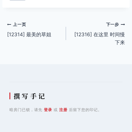
文
上一页
下一步
[12314] 最美的草姐
[12316] 在这里 时间慢
章
下来
导
航
撰 写 手 记
暗房门已锁，请先
登录
或
注册
后留下您的印记。