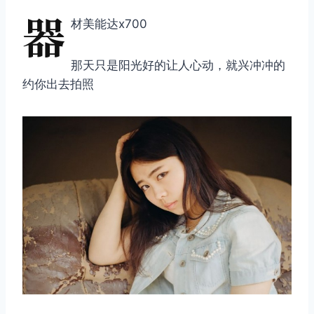
器
材美能达x700
那天只是阳光好的让人心动，就兴冲冲的
约你出去拍照