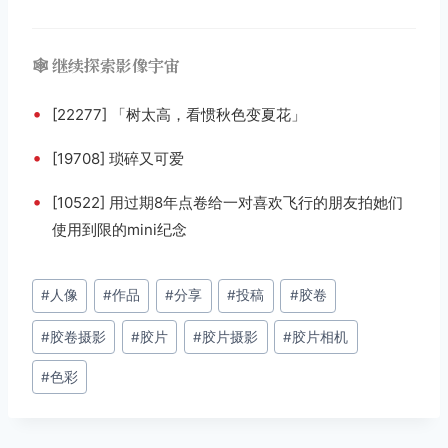
🕸️ 继续探索影像宇宙
•
[22277] 「树太高，看惯秋色变夏花」
•
[19708] 琐碎又可爱
•
[10522] 用过期8年点卷给一对喜欢飞行的朋友拍她们
使用到限的mini纪念
文
#
人像
#
作品
#
分享
#
投稿
#
胶卷
章
#
胶卷摄影
#
胶片
#
胶片摄影
#
胶片相机
标
签：
#
色彩