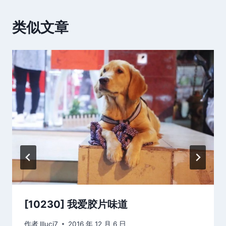
类似文章
[10230] 我爱胶片味道
作者
llluci7
2016 年 12 月 6 日