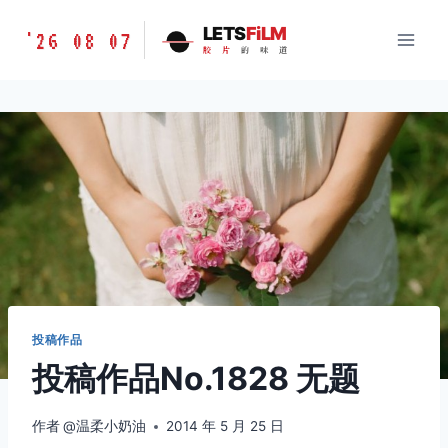
跳
胶
LETS
FiLM
'26 08 07
到
胶
片
的
味
道
片
内
的
容
味
道
LETSFILM
投稿作品
投稿作品No.1828 无题
作者
@温柔小奶油
2014 年 5 月 25 日