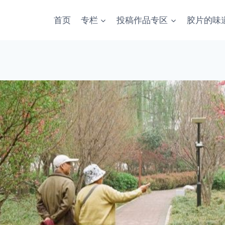
首页
专栏
投稿作品专区
胶片的味