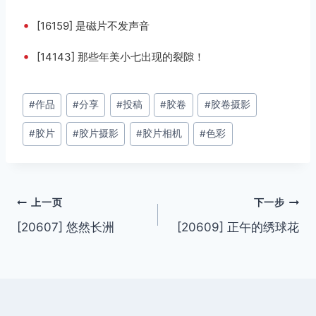
•
[16159] 是磁片不发声音
•
[14143] 那些年美小七出现的裂隙！
文
#
作品
#
分享
#
投稿
#
胶卷
#
胶卷摄影
章
#
胶片
#
胶片摄影
#
胶片相机
#
色彩
标
签：
文
上一页
下一步
[20607] 悠然长洲
[20609] 正午的绣球花
章
导
航