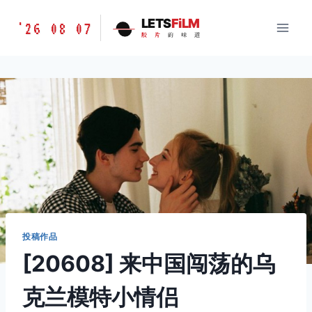
跳
胶
LETS
FiLM
'26 08 07
到
胶
片
的
味
道
片
内
的
容
味
道
LETSFILM
投稿作品
[20608] 来中国闯荡的乌
克兰模特小情侣